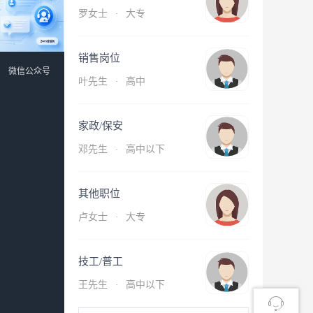
罗女士
·
大专
销售岗位
微信公众号
叶先生
·
高中
家政/保安
邓先生
·
高中以下
其他职位
卢女士
·
大专
技工/普工
王先生
·
高中以下